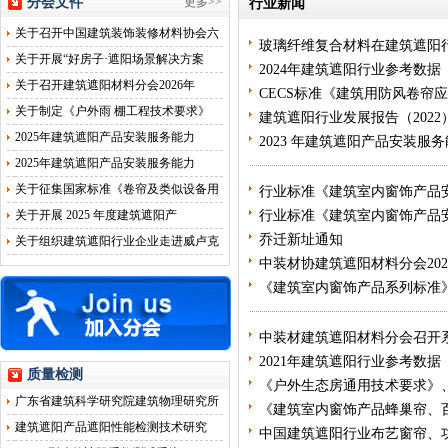
分会文件
更多>>
行业新闻
关于召开中国建筑装饰装修材料协会六
玻璃纤维复合材料在建筑遮阳
关于开展“好房子·遮阳场景解决方案
2024年建筑遮阳行业参考数据
关于召开建筑遮阳材料分会2026年
CECS标准《建筑用防风卷帘
关于制定《户外雨 棚工程技术要求》
建筑遮阳行业发展报告（2022
2025年建筑遮阳产品安装服务能力
2023 年建筑遮阳产品安装服
2025年建筑遮阳产品安装服务能力
关于征集国家标准《卷帘及类似设备用
行业标准《建筑室内窗饰产品
关于开展 2025 年度建筑遮阳产
行业标准《建筑室内窗饰产品
乔迁新址通知
关于组织建筑遮阳行业企业走进威卢克
中装材协建筑遮阳材料分会20
《建筑室内窗饰产品系列标准
中装材建筑遮阳材料分会召开
2021年建筑遮阳行业参考数据
质量检测
《户外生态房通用技术要求》
广东省建筑科学研究院建筑物理研究所
《建筑室内窗饰产品蜂巢帘、
建筑遮阳产品遮阳性能检测技术研究
中国建筑遮阳行业布艺窗帘、