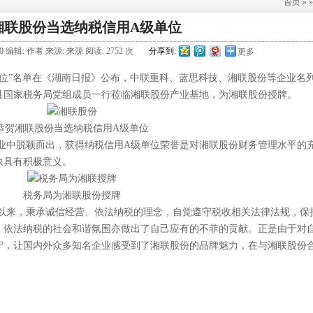
首页
»
湘联股份当选纳税信用A级单位
9:30 编辑: 作者 来源: 来源 阅读: 2752 次
分享到:
更多
A级单位”名单在《湖南日报》公布，中联重科、蓝思科技、
湘联股份
等企业名
沙县国家税务局党组成员一行莅临湘联股份产业基地，为湘联股份授牌。
恭贺湘联股份当选纳税信用A级单位
中脱颖而出，获得纳税信用A级单位荣誉是对湘联股份财务管理水平的
象具有积极意义。
税务局为湘联股份授牌
以来，秉承诚信经营、依法纳税的理念，自觉遵守税收相关法律法规，保
、依法纳税的社会和谐氛围亦做出了自己应有的不菲的贡献。正是由于对
守，让国内外众多知名企业感受到了湘联股份的品牌魅力，在与湘联股份